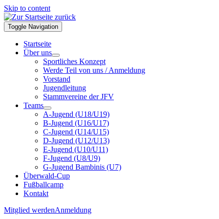
Skip to content
Toggle Navigation
Startseite
Über uns
Sportliches Konzept
Werde Teil von uns / Anmeldung
Vorstand
Jugendleitung
Stammvereine der JFV
Teams
A-Jugend (U18/U19)
B-Jugend (U16/U17)
C-Jugend (U14/U15)
D-Jugend (U12/U13)
E-Jugend (U10/U11)
F-Jugend (U8/U9)
G-Jugend Bambinis (U7)
Überwald-Cup
Fußballcamp
Kontakt
Mitglied werden
Anmeldung