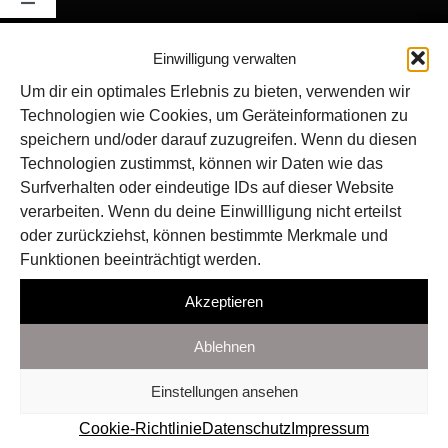
Toggle
Navigation
FOLGE UNS:
FAQ
Einwilligung verwalten
Um dir ein optimales Erlebnis zu bieten, verwenden wir
Technologien wie Cookies, um Geräteinformationen zu
Impressum
speichern und/oder darauf zuzugreifen. Wenn du diesen
Technologien zustimmst, können wir Daten wie das
Datenschutz
Surfverhalten oder eindeutige IDs auf dieser Website
verarbeiten. Wenn du deine Einwillligung nicht erteilst
oder zurückziehst, können bestimmte Merkmale und
Cookie-Richtlinie (EU)
Funktionen beeinträchtigt werden.
Akzeptieren
Ablehnen
Einstellungen ansehen
Cookie-Richtlinie
Datenschutz
Impressum