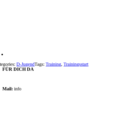
tegories:
D-Jugend
Tags:
Training
,
Trainingsstart
FÜR DICH DA
Mail:
info
@jfv-ulfenbachtal.de