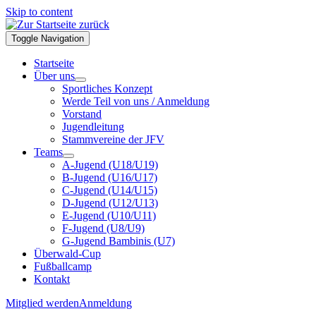
Skip to content
Toggle Navigation
Startseite
Über uns
Sportliches Konzept
Werde Teil von uns / Anmeldung
Vorstand
Jugendleitung
Stammvereine der JFV
Teams
A-Jugend (U18/U19)
B-Jugend (U16/U17)
C-Jugend (U14/U15)
D-Jugend (U12/U13)
E-Jugend (U10/U11)
F-Jugend (U8/U9)
G-Jugend Bambinis (U7)
Überwald-Cup
Fußballcamp
Kontakt
Mitglied werden
Anmeldung